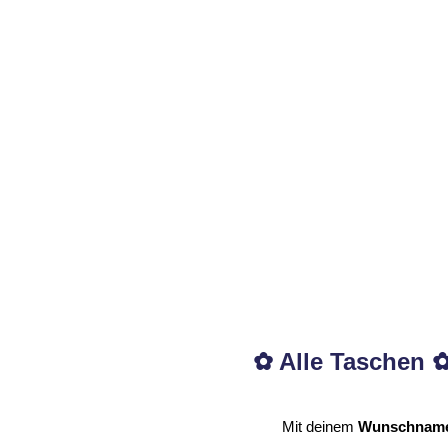
19,70
€
–
26,70
€
Marini-Girl - Tasche
26,70
€
✿ Alle Taschen ✿
Mit deinem
Wunschnam