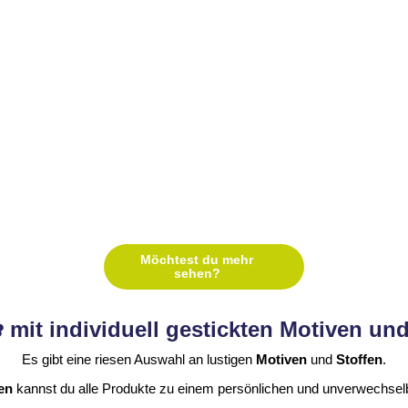
26,70
€
26,70
€
Hockey-Boy - Tasche
Pilot - Tasche
26,70
€
26,70
€
Möchtest du mehr
sehen?
 mit individuell gestickten Motiven und
Es gibt eine riesen Auswahl an lustigen
Motiven
und
Stoffen
.
en
kannst du alle Produkte zu einem persönlichen und unverwechs