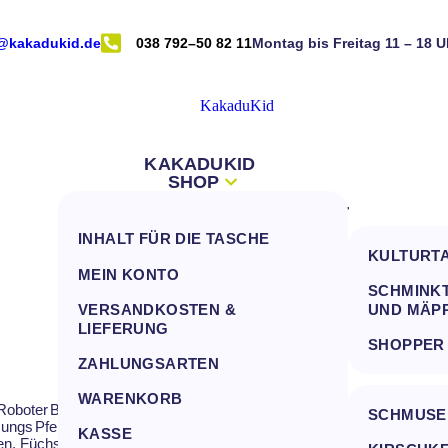
@kakadukid.de
038 792–50 82 11
Montag bis Freitag 11 – 18 U
KAKADUKID
SHOP
INFOS
NEUES VOM KAKADU
ALLE PRODUKT ZUM FILTERN
DEIN KONTO
INHALT FÜR DIE TASCHE
KONTAKT
TASCHEN
KULTURT
FRAGEN AN DEN KAKADU
MEIN KONTO
INHALTE FÜR TASCHEN
SCHMINKT
(FAQ)
VERSANDKOSTEN &
UND MÄP
HANDTÜCHER
VERSANDKOSTEN &
LIEFERUNG
SHOPPER
LIEFERUNG
MULLWINDELN, LÄTZCHEN UND
ZAHLUNGSARTEN
SCHMUSETÜCHER
ZAHLUNGSARTEN
WARENKORB
 Roboter
Babys
Bären
Drachen, Monster, Dinos
Elefanten
Elfen, Feen
G
ALLE KISSEN
SCHMUSE
Jungs
Pferde
Piraten, Wikinger, Cowboys, Indianer, Piloten
Prinzessin
KASSE
hen, Füchse, Mäuse, Hasen, Hamster
Frösche, Enten, Krokos, Nilpfe