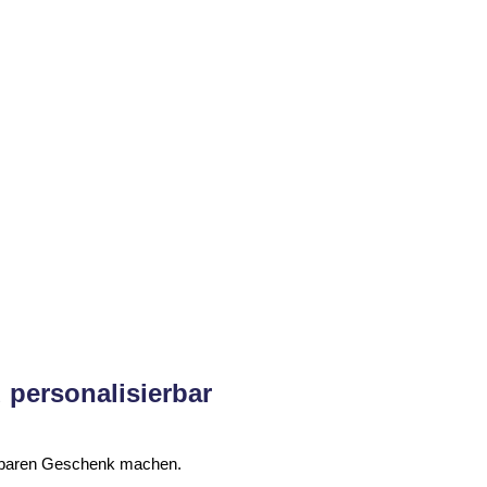
26,70
€
Schäfchen - Tasche
26,70
€
 personalisierbar
elbaren Geschenk machen.