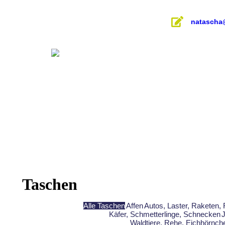
Inhalt
springen
natascha
Taschen
Alle Taschen
Affen
Autos, Laster, Raketen,
Käfer, Schmetterlinge, Schnecken
Waldtiere, Rehe, Eichhörnc