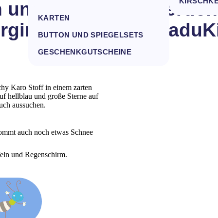
BETTWÄSCHE
KIRSCHK
 und das Wetter werden
KARTEN
rgirl – Neu bei KakaduK
BUTTON UND SPIEGELSETS
GESCHENKGUTSCHEINE
hy Karo Stoff in einem zarten
auf hellblau und große Sterne auf
euch aussuchen.
 kommt auch noch etwas Schnee
feln und Regenschirm.