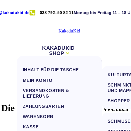
@kakadukid.de
038 792–50 82 11
Montag bis Freitag 11 – 18 U
KAKADUKID
SHOP
INFOS
NEUES VOM KAKADU
ALLE PRODUKT ZUM FILTERN
DEIN KONTO
INHALT FÜR DIE TASCHE
KONTAKT
TASCHEN
KULTURT
FRAGEN AN DEN KAKADU
MEIN KONTO
INHALTE FÜR TASCHEN
SCHMINKT
(FAQ)
VERSANDKOSTEN &
UND MÄP
HANDTÜCHER
VERSANDKOSTEN &
LIEFERUNG
SHOPPER
LIEFERUNG
Die Nachrichten und das Wetter
MULLWINDELN, LÄTZCHEN UND
ZAHLUNGSARTEN
SCHMUSETÜCHER
ZAHLUNGSARTEN
WARENKORB
ALLE KISSEN
SCHMUSE
KASSE