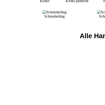
Kroko
Kroko planscht
N
Schmetterling
Sch
Alle Ha