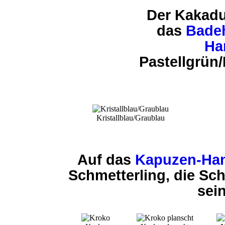
Der Kakad
das
Bade
Ha
Pastellgrün/
Kristallblau/Graublau
Auf das
Kapuzen-Ha
Schmetterling, die Sc
sei