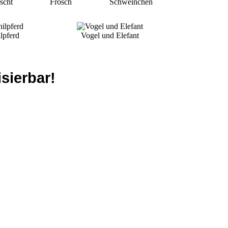
scht
Frosch
Schweinchen
lpferd
Vogel und Elefant
sierbar!