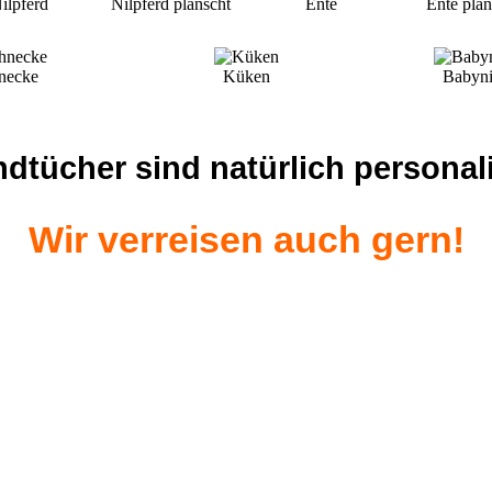
ilpferd
Nilpferd planscht
Ente
Ente plan
necke
Küken
Babyni
ndtücher sind natürlich personali
Wir verreisen auch gern!