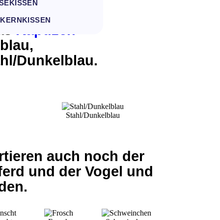
SEKISSEN
Programm für
HKERNKISSEN
das
Kapuzen-
ublau
,
hl/Dunkelblau
.
Stahl/Dunkelblau
tieren auch noch der
ferd und der Vogel und
den.