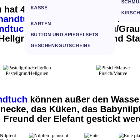
ALLE KISSEN
SCHMU
u hat
4 neue Handtuchfarben
im 
KASSE
BETTWÄSCHE
KIRSC
handtuch
. Die neuen Farbe für 
KARTEN
ndtuch
heißen:
Kristallblau/Gra
BUTTON UND SPIEGELSETS
Hellgrün, Pfirsich/Mauve
und
Sta
GESCHENKGUTSCHEINE
Pastellgrün/Hellgrüen
Pirsich/Mauve
ndtuch
können außer den Wasser
hnecke, das Küken, das Babynilp
n Freund der Elefant gestickt wer