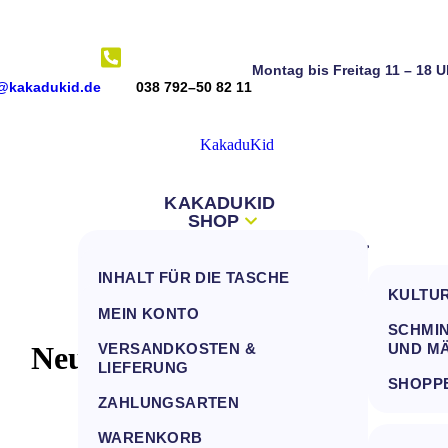
Montag bis Freitag 11 – 18 U
@kakadukid.de
038 792–50 82 11
KAKADUKID
SHOP
INFOS
NEUES VOM KAKADU
ALLE PRODUKT ZUM FILTERN
DEIN KONTO
INHALT FÜR DIE TASCHE
KONTAKT
TASCHEN
KULTU
FRAGEN AN DEN KAKADU
MEIN KONTO
INHALTE FÜR TASCHEN
SCHMIN
(FAQ)
Neue Bade-Handtuchfarben
VERSANDKOSTEN &
UND M
HANDTÜCHER
VERSANDKOSTEN &
LIEFERUNG
SHOPP
LIEFERUNG
MULLWINDELN, LÄTZCHEN UND
ZAHLUNGSARTEN
SCHMUSETÜCHER
ZAHLUNGSARTEN
WARENKORB