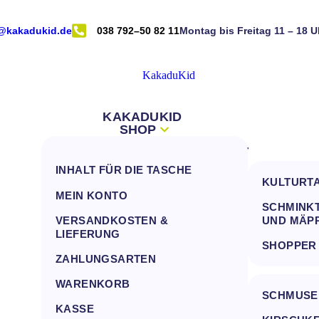
@kakadukid.de
038 792–50 82 11
Montag bis Freitag 11 – 18 U
KAKADUKID
SHOP
INFOS
NEUES VOM KAKADU
ALLE PRODUKT ZUM FILTERN
DEIN KONTO
INHALT FÜR DIE TASCHE
KONTAKT
TASCHEN
KULTURT
FRAGEN AN DEN KAKADU
MEIN KONTO
INHALTE FÜR TASCHEN
SCHMINKT
(FAQ)
VERSANDKOSTEN &
UND MÄP
HANDTÜCHER
VERSANDKOSTEN &
LIEFERUNG
SHOPPER
LIEFERUNG
MULLWINDELN, LÄTZCHEN UND
ZAHLUNGSARTEN
SCHMUSETÜCHER
ZAHLUNGSARTEN
WARENKORB
ALLE KISSEN
SCHMUSE
KASSE