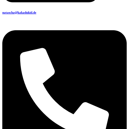
natascha@kakadukid.de