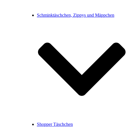
Schminktäschchen, Zippys und Mäppchen
Shopper Täschchen