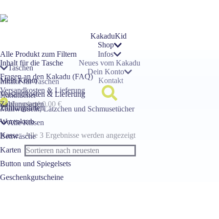
Inhalt
springen
KakaduKid
Shop
Alle Produkt zum Filtern
Infos
Inhalt für die Tasche
Neues vom Kakadu
Taschen
Dein Konto
Fragen an den Kakadu (FAQ)
Mein Konto
Kontakt
Inhalte für Taschen
Versandkosten & Lieferung
Versandkosten & Lieferung
Handtücher
Zahlungsarten
Warenkorb
0,00
€
Zahlungsarten
Mullwindeln, Lätzchen und Schmusetücher
Warenkorb
Alle Kissen
Kasse
Alle 3 Ergebnisse werden angezeigt
Bettwäsche
Karten
Button und Spiegelsets
Geschenkgutscheine