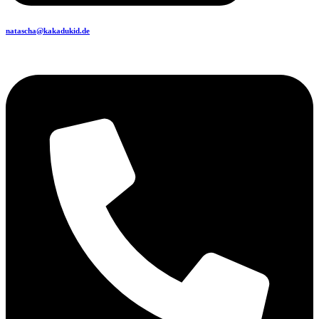
natascha@kakadukid.de