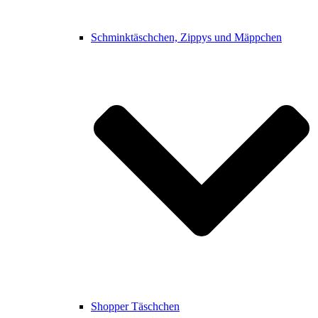
Schminktäschchen, Zippys und Mäppchen
Shopper Täschchen