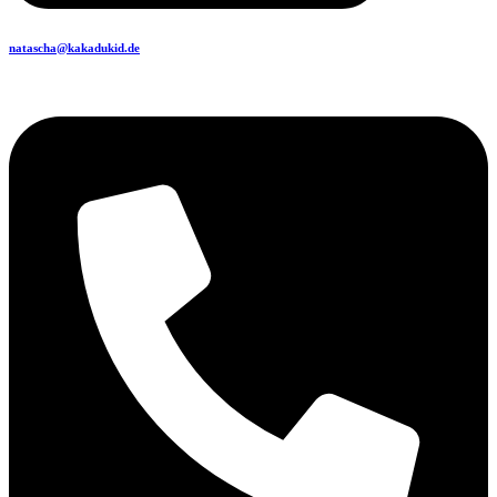
natascha@kakadukid.de