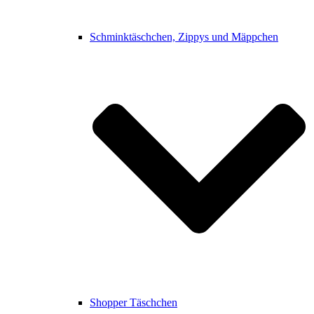
Schminktäschchen, Zippys und Mäppchen
Shopper Täschchen