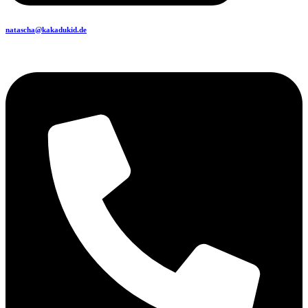
natascha@kakadukid.de