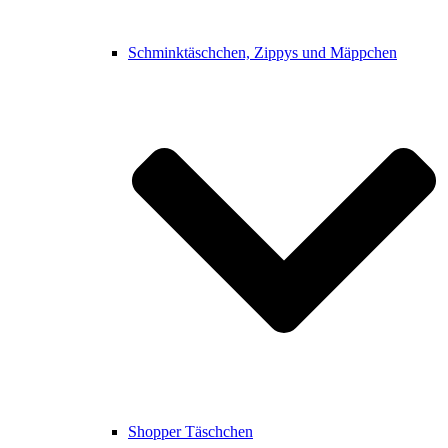
Schminktäschchen, Zippys und Mäppchen
Shopper Täschchen