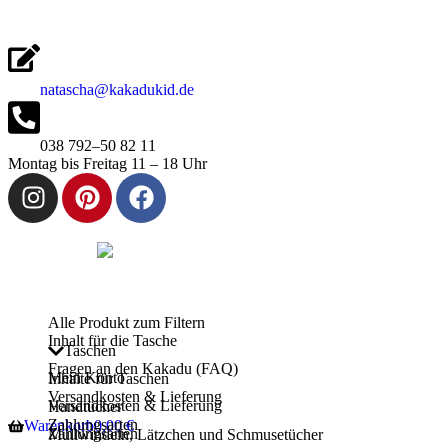
Inhalt
springen
natascha@kakadukid.de
038 792–50 82 11
Montag bis Freitag 11 – 18 Uhr
Alle Produkt zum Filtern
Inhalt für die Tasche
Taschen
Fragen an den Kakadu (FAQ)
Mein Konto
Inhalte für Taschen
Versandkosten & Lieferung
Versandkosten & Lieferung
Handtücher
Zahlungsarten
Warenkorb
0,00
€
Zahlungsarten
Mullwindeln, Lätzchen und Schmusetücher