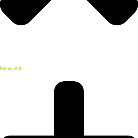
KakaduKid