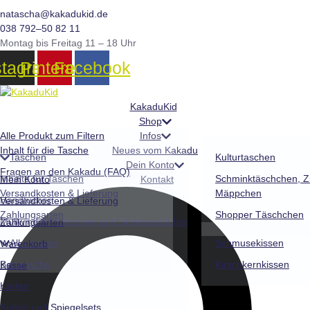
Inhalt
natascha@kakadukid.de
springen
038 792–50 82 11
Montag bis Freitag 11 – 18 Uhr
stagram
Pinterest
Facebook
KakaduKid
Shop
Alle Produkt zum Filtern
Infos
Inhalt für die Tasche
Neues vom Kakadu
Taschen
Kulturtaschen
Dein Konto
Fragen an den Kakadu (FAQ)
Inhalte für Taschen
Schminktäschchen, Z
Mein Konto
Kontakt
Versandkosten & Lieferung
Mäppchen
Handtücher
Versandkosten & Lieferung
Zahlungsarten
Shopper Täschchen
Mullwindeln, Lätzchen und Schmusetücher
Zahlungsarten
Alle Kissen
Schmusekissen
Warenkorb
Bettwäsche
Kirschkernkissen
Kasse
Karten
Button und Spiegelsets