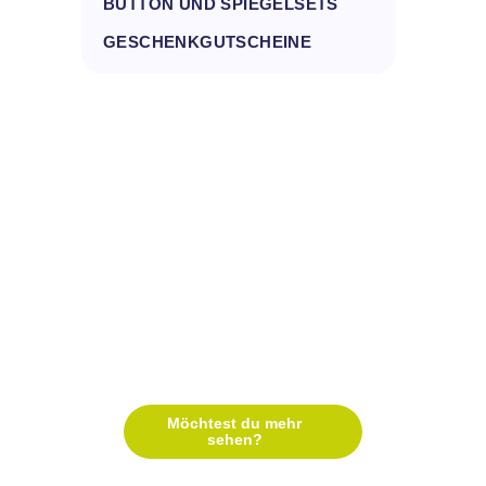
BUTTON UND SPIEGELSETS
GESCHENKGUTSCHEINE
Krone - Tasche
Prinzessin mit
Spiegel - Tasche
26,70
€
26,70
€
Kleine Prinzessin -
Tasche
26,70
€
Möchtest du mehr
sehen?